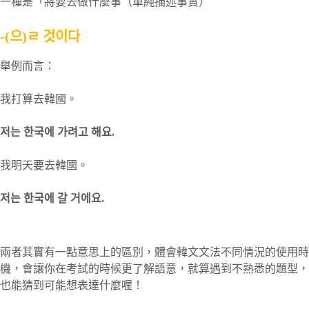
一種是「將要去做什麼事（單純描述事實）
-(으)ㄹ 것이다
舉例而言：
我打算去韓國。
저는 한국에 가려고 해요.
我明天要去韓國。
저는 한국에 갈 거에요.
兩者其實有一點意思上的區別，體會韓文文法不同情況的使用時
機，會讓你在考試的時候更了解語意，就算遇到不熟悉的題型，
也能猜到可能想表達什麼喔！