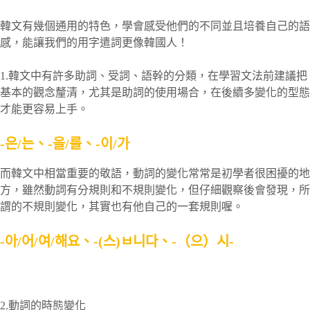
韓文有幾個通用的特色，學會感受他們的不同並且培養自己的語
感，能讓我們的用字遣詞更像韓國人！
1.韓文中有許多助詞、受詞、語幹的分類，在學習文法前建議把
基本的觀念釐清，尤其是助詞的使用場合，在後續多變化的型態
才能更容易上手。
-은/는、-을/를、-이/가
而韓文中相當重要的敬語，動詞的變化常常是初學者很困擾的地
方，雖然動詞有分規則和不規則變化，但仔細觀察後會發現，所
謂的不規則變化，其實也有他自己的一套規則喔。
-아/어/여/해요、-(스)ㅂ니다、-（으）시-
2.動詞的時態變化