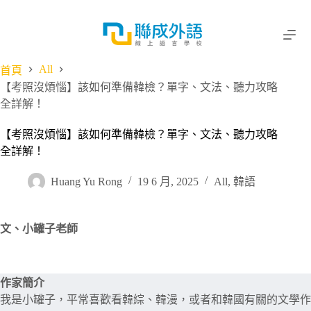
跳
至
主
要
All
首頁
內
【考照沒煩惱】該如何準備韓檢？單字、文法、聽力攻略
容
全詳解！
【考照沒煩惱】該如何準備韓檢？單字、文法、聽力攻略
全詳解！
Huang Yu Rong
19 6 月, 2025
All
,
韓語
文、
小罐子老師
作家簡介
我是小罐子，平常喜歡看韓綜、韓漫，或者和韓國有關的文學作