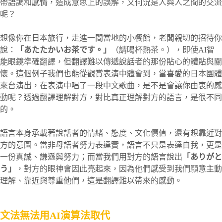
帶語調和感情，造成意思上的誤解，又何況是人與人之間的交流
呢？
想像你在日本旅行，走進一間當地的小餐館，老闆親切的招待你
說：
「あたたかいお茶です。」
（請喝杯熱茶。），即使AI智
能眼鏡準確翻譯，但翻譯難以傳遞說話者的那份貼心的體貼與關
懷。這個例子我們也能從觀賞表演中體會到，當喜愛的日本團體
來台演出，在表演中唱了一段中文歌曲，是不是會讓你由衷的感
動呢？透過翻譯理解對方，對比真正理解對方的語言，是很不同
的。
語言本身承載著說話者的情緒、態度、文化價值，還有想靠近對
方的意圖。當非母語者努力表達實，語言不只是表達自我，更是
一份真誠、謙遜與努力；而當我們用對方的語言說出
「ありがと
う」
，對方的眼神會因此亮起來，因為他們感受到我們願意主動
理解、靠近與尊重他們，這是翻譯難以帶來的感動。
文法無法用AI演算法取代