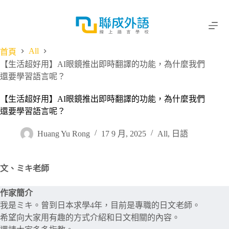
跳
至
主
要
All
首頁
內
【生活超好用】AI眼鏡推出即時翻譯的功能，為什麼我們
容
還要學習語言呢？
【生活超好用】AI眼鏡推出即時翻譯的功能，為什麼我們
還要學習語言呢？
Huang Yu Rong
17 9 月, 2025
All
,
日語
文、ミキ老師
作家簡介
我是ミキ。曾到日本求學4年，目前是專職的日文老師。
希望向大家用有趣的方式介紹和日文相關的內容。