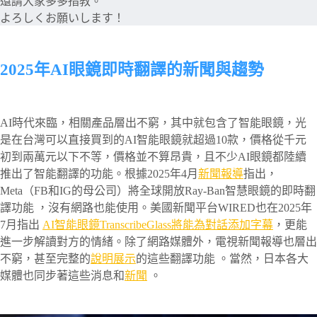
還請大家多多指教。
よろしくお願いします！
2025年AI眼鏡即時翻譯的新聞與趨勢
AI時代來臨，相關產品層出不窮，其中就包含了智能眼鏡，光
是在台灣可以直接買到的AI智能眼鏡就超過10款，價格從千元
初到兩萬元以下不等，價格並不算昂貴，且不少AI眼鏡都陸續
推出了智能翻譯的功能。根據2025年4月
新聞報導
指出，
Meta（FB和IG的母公司）將全球開放Ray-Ban智慧眼鏡的即時翻
譯功能 ，沒有網路也能使用。美國新聞平台WIRED也在2025年
7月指出
AI智能眼鏡TranscribeGlass將能為對話添加字幕
，更能
進一步解讀對方的情緒。除了網路媒體外，電視新聞報導也層出
不窮，甚至完整的
說明展示
的這些翻譯功能 。當然，日本各大
媒體也同步著這些消息和
新聞
。