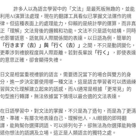
許多人以為語言學習中的「文法」是最死板無趣的，並能
利用AI演算法處理，現在的翻譯工具看似已掌握文法運作的規
律。但這種表面上的處理能力，仰賴的是統計學的運算，而非真
正「理解」文法背後的邏輯和功能。文法不只是語句結構，同時
也影響語意、語氣與人際關係間的表達。以日語為例，簡單的
「行きます（去）」與「行く（去）」
之間，不只是動詞變化，
更牽涉到禮貌程度與人際距離。若對長輩說
「行く」
，即使表達
的意思正確，卻會顯得失禮。
日文是相當重視禮貌的語言，需要透況當下的場合與雙方的身
分，進一步決定要使用哪一種文法，這是語言學習者可以透過練
習與文化理解建立起來的語感，而AI通常是根據「更常見」的
句型進行轉譯，無法依據當下情境以最合適的文法表達。
在日語學習中，對文法的掌握，不只是為了造句，而是為了更清
楚、準確、有層次地表達自己、理解他人，AI眼鏡的即時翻
譯，能夠幫你選擇詞語、可以排列句子，卻無法為你選擇能夠傳
遞你想法的語調及立場。這正是人類語言的獨特之處。