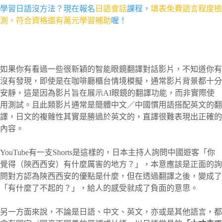
學習日語沒方法？現在報名
日語會話
課程，
填表免費語言程度檢
測，符合資格還有萬元學習補助
喔！
如果你有看過一些很新穎的智能眼鏡翻譯對話影片，不知道你有
沒有發現，即使是在咖啡廳櫃台情境模擬，通常影片背景都十分
安靜，這是因為影片旨在展示AI眼鏡的翻譯功能，而非實際使
用測試。且此類影片通常是簡體中文／中國慣用語搭配英文的翻
譯，日文的複雜性其實是勝過於英文的，直譯很難表現出正確的
內容。
YouTube有一支Shorts是這樣的，日本主持人詢問中國遊客「你
覺得（陝西西安）有什麼厲害的地方？」，本意應該是正面的詢
問對方認為陝西西安的優點是什麼，但在透過翻譯之後，變成了
「有什麼了不起的？」，給人的感受就成了負面的意思。
另一方面來說，不論是日語、中文、英文，亦或是其他語言，都