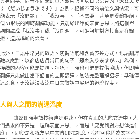
會有同字／同音不同義的單詞或片語。以日語常見的
「大丈夫で
す（だいじょうぶです）」
為例，根據不同的前後文與情況，可
能表示「沒問題」、「我沒事」、「不需要」甚至是委婉拒絕。
但AI眼鏡的即時翻譯功能，只能給出單詞表面意思，將這個單
詞翻譯成「我沒事」或「沒問題」，可能誤解對方其實是在婉
拒，造成尷尬的誤會。
此外，日語中常見的敬語、婉轉語氣和含蓄表達方式，也讓翻譯
難以應對，以商店店員常用的句子
「恐れ入りますが…」
為例，
接續的內容可能是提醒、拒絕，同時也可能是提供協助，但即時
翻譯只能做出當下語言的立即翻譯，無法完整理解語境，準確傳
達原意，更沒辦法表達中日文敬語中展現的禮貌程度。
人與人之間的溝通溫度
雖然即時翻譯技術進步飛速，但在真正的人際交流中，人
們追求的不只是「理解表面意思」，而是「感受到對方想傳達什
麼」，即使是和親友以中文傳LINE訊息，都有可能因為文字不