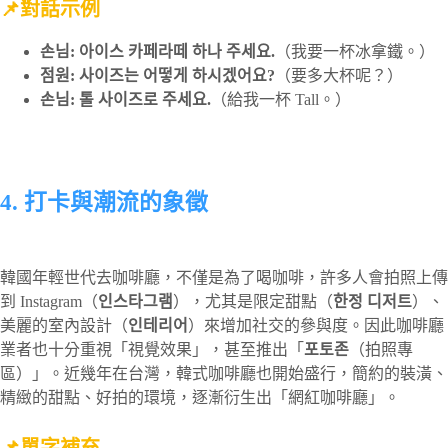
📌對話示例
손님: 아이스 카페라떼 하나 주세요.
（我要一杯冰拿鐵。）
점원: 사이즈는 어떻게 하시겠어요?
（要多大杯呢？）
손님: 톨 사이즈로 주세요.
（給我一杯 Tall。）
4. 打卡與潮流的象徵
韓國年輕世代去咖啡廳，不僅是為了喝咖啡，許多人會拍照上傳
到 Instagram（
인스타그램
），尤其是限定甜點（
한정 디저트
）、
美麗的室內設計（
인테리어
）來增加社交的參與度。因此咖啡廳
業者也十分重視「視覺效果」，甚至推出「
포토존
（拍照專
區）」。近幾年在台灣，韓式咖啡廳也開始盛行，簡約的裝潢、
精緻的甜點、好拍的環境，逐漸衍生出「網紅咖啡廳」。