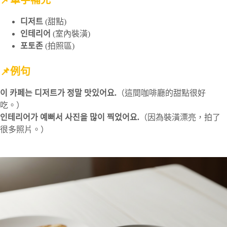
📌單字補充
디저트
(甜點)
인테리어
(室內裝潢)
포토존
(拍照區)
📌例句
이 카페는 디저트가 정말 맛있어요.
（這間咖啡廳的甜點很好
吃。）
인테리어가 예뻐서 사진을 많이 찍었어요.
（因為裝潢漂亮，拍了
很多照片。）