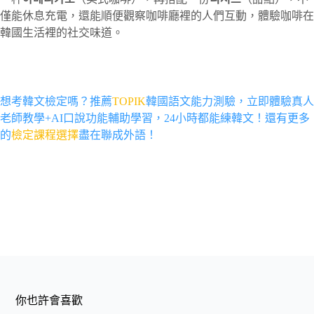
僅能休息充電，還能順便觀察咖啡廳裡的人們互動，體驗咖啡在
韓國生活裡的社交味道。
想考韓文檢定嗎？推薦
TOPIK
韓國語文能力測驗，
立即體驗真人
老師教學+AI口說功能輔助學習，24小時都能練韓文！
還有更多
的
檢定課程選擇
盡在聯成外語！
你也許會喜歡