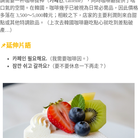
調需要一杯咖啡提神（
카페인
, caffeine），同時咖啡廳提供了喘
口氣的空間。在韓國，咖啡幾乎已被視為日常必需品，因此價格
多落在 3,500～5,000韓元；相較之下，店家的主要利潤則來自甜
點或其他特調飲品。（上次去韓國咖啡廳吃點心就吃到差點破
產…）
📌延伸片語
카페인 필요해요.
（我需要咖啡因。）
잠깐 쉬고 갈까요?
（要不要休息一下再走？）