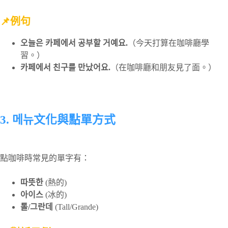
📌例句
오늘은 카페에서 공부할 거예요.
（今天打算在咖啡廳學
習。）
카페에서 친구를 만났어요.
（在咖啡廳和朋友見了面。）
3. 메뉴文化與點單方式
點咖啡時常見的單字有：
따뜻한
(熱的)
아이스
(冰的)
톨/그란데
(Tall/Grande)