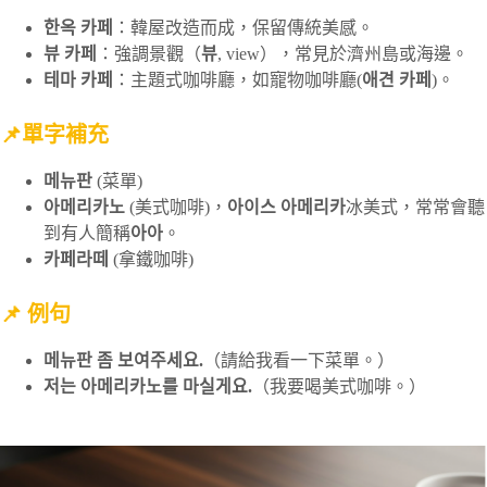
한옥 카페
：韓屋改造而成，保留傳統美感。
뷰 카페
：強調景觀（
뷰
, view），常見於濟州島或海邊。
테마 카페
：主題式咖啡廳，如寵物咖啡廳(
애견 카페
)。
📌單字補充
메뉴판
(菜單)
아메리카노
(美式咖啡)，
아이스 아메리카
冰美式，常常會聽
到有人簡稱
아아
。
카페라떼
(拿鐵咖啡)
📌 例句
메뉴판 좀 보여주세요.
（請給我看一下菜單。）
저는 아메리카노를 마실게요.
（我要喝美式咖啡。）