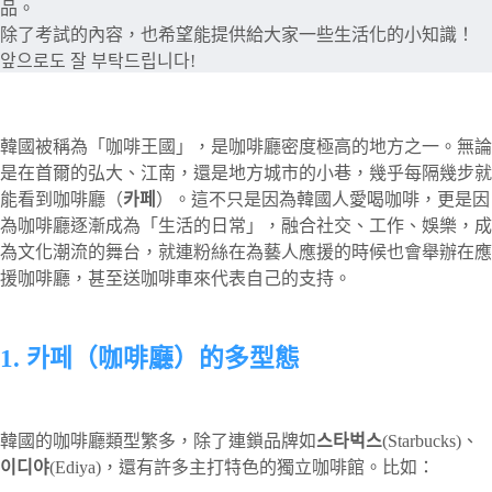
品。
除了考試的內容，也希望能提供給大家一些生活化的小知識！
앞으로도 잘 부탁드립니다!
韓國被稱為「咖啡王國」，是咖啡廳密度極高的地方之一。無論
是在首爾的弘大、江南，還是地方城市的小巷，幾乎每隔幾步就
能看到咖啡廳（
카페
）。這不只是因為韓國人愛喝咖啡，更是因
為咖啡廳逐漸成為「生活的日常」，融合社交、工作、娛樂，成
為文化潮流的舞台，就連粉絲在為藝人應援的時候也會舉辦在應
援咖啡廳，甚至送咖啡車來代表自己的支持。
1. 카페（咖啡廳）的多型態
韓國的咖啡廳類型繁多，除了連鎖品牌如
스타벅스
(Starbucks)、
이디야
(Ediya)，還有許多主打特色的獨立咖啡館。比如：