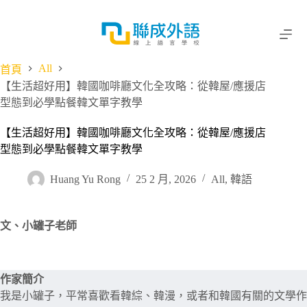
跳
至
主
要
All
首頁
內
【生活超好用】韓國咖啡廳文化全攻略：從韓屋/應援店
容
型態到必學點餐韓文單字教學
【生活超好用】韓國咖啡廳文化全攻略：從韓屋/應援店
型態到必學點餐韓文單字教學
Huang Yu Rong
25 2 月, 2026
All
,
韓語
文、
小罐子老師
作家簡介
我是小罐子，平常喜歡看韓綜、韓漫，或者和韓國有關的文學作