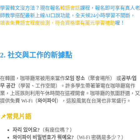
學習韓文沒方法？現在報名
韓語會話
課程，
報名即可享有真人老
師教學搭配最新上線AI口說功能，全天候24小時學習不間斷，
填表免費語言程度檢測，符合資格還有萬元學習補助
喔！
2. 社交與工作的新據點
在韓國，咖啡廳常被用來當作
모임 장소
（聚會場所） 或
공부/업
무 공간
（學習、工作空間）。許多學生帶著筆電在咖啡廳寫作
業，上班族則利用午休時間在這裡開會。咖啡廳的氛圍舒適，又
提供免費 Wi-Fi（
와이파이
），這股風氣在台灣也非常盛行。
📌常見片語
자리 있어요?
（有座位嗎？）
와이파이 비밀번호가 뭐예요?
（Wi-Fi 密碼是多少？）