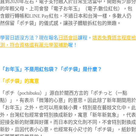
直到2020年左右，電子支付融入於日常生活當中，開始有少部分
的年輕父母、上司會發「電子お年玉」（電子/數位紅包），包
含銀行轉帳和LINE Pay紅包，不過日本和台灣一樣，多數人仍
然保留「ポチ袋」的儀式感，讓孩子體驗拆紅包的樂趣。
學習日語沒方法？現在報名
日語會話
課程，
填表免費語言程度檢
測，符合資格還有萬元學習補助
喔！
「お年玉」不是用紅包袋？「ポチ袋」是什麼？
「ポチ袋」的寓意
「ポチ（pochibuku）」源自於關西方言的「ポチっと（一點
點）」，有表示「微薄的心意」的意思。因此除了新年期間用於
「お年玉」之外，也可以用來裝小費，特別是在藝妓文化中。此
外，台灣紅包經常會特別換成新鈔，寓意「新年新氣象」，代表
迎接全新的財運與好運。而日本的文化則不同，不會特別對換成
新鈔，且因代表小心意，也經常有小尺寸的「ポチ袋」，紙鈔對