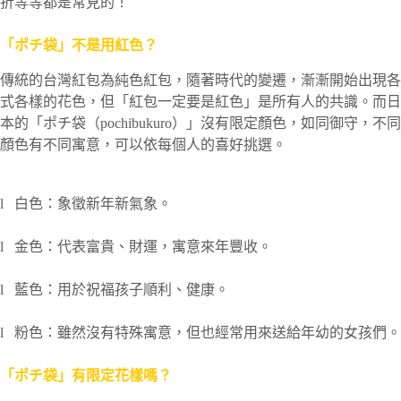
折等等都是常見的！
「ポチ袋」不是用紅色？
傳統的台灣紅包為純色紅包，隨著時代的變遷，漸漸開始出現各
式各樣的花色，但「紅包一定要是紅色」是所有人的共識。而日
本的「ポチ袋（pochibukuro）」沒有限定顏色，如同御守，不同
顏色有不同寓意，可以依每個人的喜好挑選。
l 白色：象徵新年新氣象。
l 金色：代表富貴、財運，寓意來年豐收。
l 藍色：用於祝福孩子順利、健康。
l 粉色：雖然沒有特殊寓意，但也經常用來送給年幼的女孩們。
「ポチ袋」有限定花樣嗎？