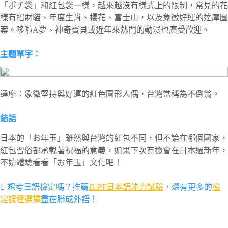
「ポチ袋」和紅包袋一樣，越來越沒有樣式上的限制，常見的花
樣有招財貓、年度生肖、櫻花、富士山，以及象徵好運的達摩圖
案。哆啦A夢、神奇寶貝或近年來熱門的動漫也廣受歡迎。
主題單字：
達摩：象徵堅持與好運的紅色圓形人偶，台灣常稱為不倒翁。
結語
日本的「お年玉」雖然與台灣的紅包不同，但不論在哪個國家，
紅包習俗都承載著祝福的意義，如果下次有機會在日本過新年，
不妨體驗看看「お年玉」文化吧！
 想考日語檢定嗎？推薦
JLPT日本語能力試驗
，還有更多的
檢
定課程選擇
盡在聯成外語！