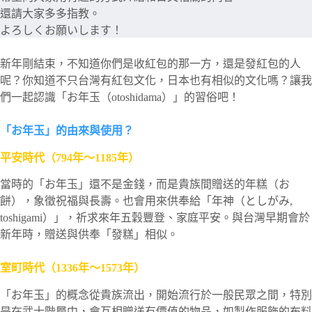
還請大家多多指教。
よろしくお願いします！
新年剛結束，不知道你們是收紅包的那一方，還是發紅包的人
呢？你知道不只台灣有紅包文化，日本也有相似的文化嗎？讓我
們一起認識「お年玉（otoshidama）」的習俗吧！
「お年玉」的由來與使用？
平安時代（794年～1185年）
當時的「お年玉」還不是金錢，而是貴族間贈送的年糕（お
餅），象徵祝福與長壽。也會用來供奉給「年神（としがみ,
toshigami）」，祈求來年五穀豐登、家庭平安。與台灣早期會於
新年時，贈送與供奉「發糕」相似。
室町時代（1336年～1573年）
「お年玉」的概念從貴族流出，開始流行於一般民眾之間，特別
是在武士階層中，會互相贈送有價值的物品，如製作服飾的布料