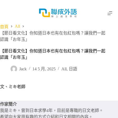
跳
至
主
要
All
首頁
內
【節日看文化】你知道日本也有在包紅包嗎？讓我們一起
容
認識「お年玉」
【節日看文化】你知道日本也有在包紅包嗎？讓我們一起
認識「お年玉」
Jack
14 5 月, 2025
All
,
日語
文、ミキ老師
作家簡介
我是ミキ。曾到日本求學4年，目前是專職的日文老師。
希望向大家用有趣的方式介紹和日文相關的內容。