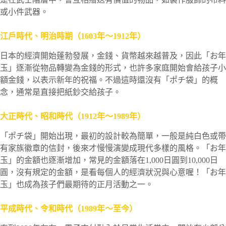
或小件武器。
江戶時代、明治時期（1603年～1912年）
日本的經濟開始蓬勃發展，金錢、貨幣越來越普及，因此「お年
玉」逐漸從物品轉變為金錢的形式，也許多家庭開始會給孩子小
額金錢，以表示新年的祝福。不過這時還沒有「ポチ袋」的概
念，通常是直接把紙鈔交給孩子。
大正時代、昭和時代（1912年～1989年）
「ポチ袋」開始出現，最初的設計較為簡單，一般是純白色或帶
有家族徽章的信封，後來才慢慢演變成現代多樣的風格。「お年
玉」的金額也逐漸增加，常見的金額落在1,000日圓到10,000日
圓，沒有規定的金額，是看每個人的經濟狀況與心意喔！「お年
玉」也成為孩子們最期待的正月活動之一。
平成時代、令和時代（1989年～至今）