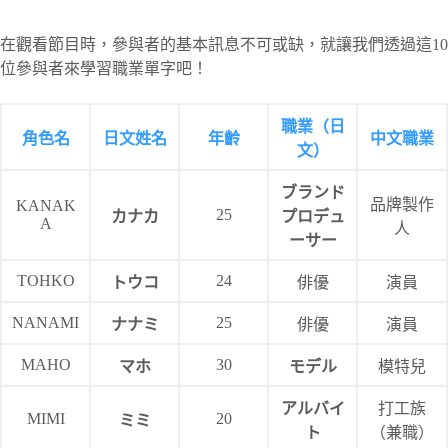
在觀看節目時，參與者的基本訊息不可或缺，就讓我們透過這10
位參與者來學習職業單字吧！
職業（日
角色名
日文姓名
年齡
中文職業
文）
ブランド
品牌製作
KANAK
25
カナカ
プロデュ
A
人
ーサー
TOHKO
24
トウコ
俳優
演員
NANAMI
25
ナナミ
俳優
演員
MAHO
30
マホ
モデル
模特兒
アルバイ
打工族
MIMI
20
ミミ
ト
（兼職）