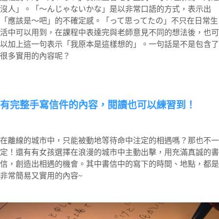
沒人」。「～んじゃないかな」是以非常口語的方式，表示出
「應該是～吧」的不確定感。「って思ってたの」不只在日常生
活中可以用到，在課程中表達完與老師意見不同的想法後，也可
以加上這一句表示「我原本是這樣想的」。一句話是不是包含了
很多實用的內容呢？
有完整手寫信件的內容，閱讀也可以練習到！
在離線的城市中，只能被動地等待命中注定的相遇嗎？那也不一
定！還有有女孩選擇在浪漫的城市中主動出擊，用充滿真誠的書
信，創造出相遇的機會。其中書信中的寫下的時間、地點，都是
非常簡易又實用的內容~