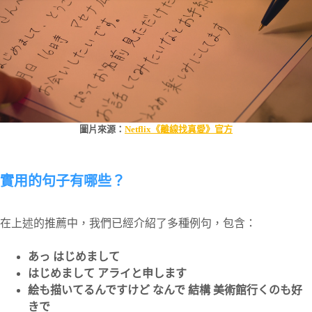
圖片來源：
Netflix
《離線找真愛》
官方
實用的句子有哪些？
在上述的推薦中，我們已經介紹了多種例句，包含：
あっ はじめまして
はじめまして アライと申します
絵も描いてるんですけど なんで 結構 美術館行くのも好
きで