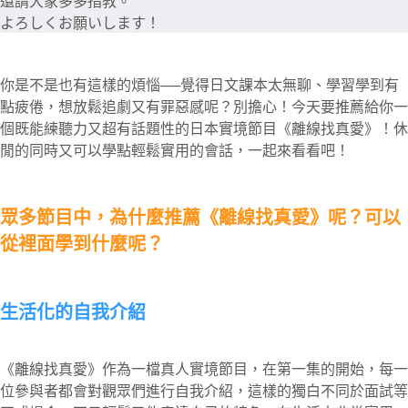
還請大家多多指教。
よろしくお願いします！
你是不是也有這樣的煩惱──覺得日文課本太無聊、學習學到有
點疲倦，想放鬆追劇又有罪惡感呢？別擔心！今天要推薦給你一
個既能練聽力又超有話題性的日本實境節目《離線找真愛》！休
閒的同時又可以學點輕鬆實用的會話，一起來看看吧！
眾多節目中，為什麼推薦《離線找真愛》呢？可以
從裡面學到什麼呢？
生活化的自我介紹
《離線找真愛》作為一檔真人實境節目，在第一集的開始，每一
位參與者都會對觀眾們進行自我介紹，這樣的獨白不同於面試等