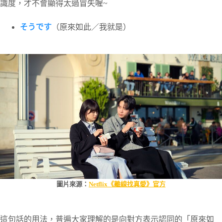
識度，才不會顯得太過冒失喔~
そうです
（原來如此／我就是）
圖片來源：
Netflix《離線找真愛》官方
這句話的用法，普遍大家理解的是向對方表示認同的「原來如