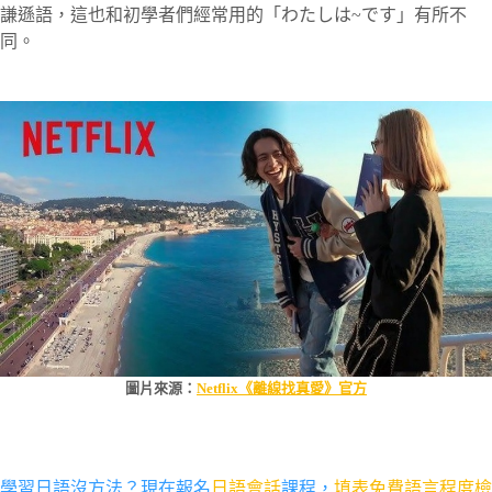
謙遜語，這也和初學者們經常用的「わたしは~です」有所不
同。
圖片來源：
Netflix
《離線找真愛》
官方
學習日語沒方法？現在報名
日語會話
課程，
填表免費語言程度檢