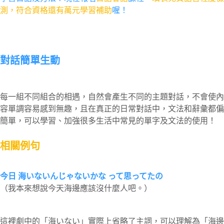
測，符合資格還有萬元學習補助
喔！
對話簡單生動
每一組不同組合的相遇，自然會產生不同的主題對話，不會使內
容單調容易感到無趣，且在真正的日常對話中，文法和辭彙都偏
簡單，可以學習、加強很多生活中常見的單字及文法的使用！
相關例句
今日 海いないんじゃないかな って思ってたの
（我本來想說今天海邊應該沒什麼人吧。）
這裡劇中的「海いない」實際上省略了主詞，可以理解為「海邊