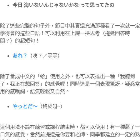
今日 海いないんじゃないかな って思ってたの
除了這些完整的句子外，節目中其實還充滿那種看了一次就一定
學得會的這些口語！可以利用在上課一邊思考（拖延回答時
間？）的超短句！
あれ？
（咦？／等等）
除了當成中文的「蛤」使用之外，也可以表達出一種「我聽到
了，我正在想回答」的感覺喔！同時這是一個表現驚訝、疑惑常
用的感嘆詞，語氣輕鬆又自然。
やっとだ〜
（終於呀~）
這個用法不論在練習或課程結束時，都可以使用！有一種鬆了一
口氣的感覺，當然前提還是你要和老師、同學都建立的一定的熟