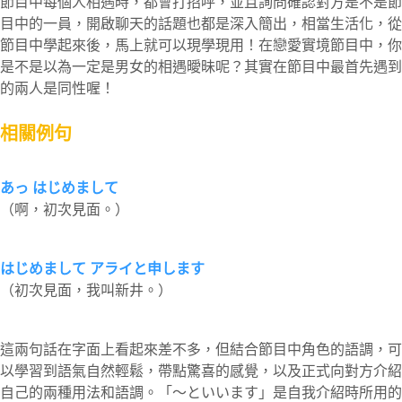
節目中每個人相遇時，都會打招呼，並且詢問確認對方是不是節
目中的一員，開啟聊天的話題也都是深入簡出，相當生活化，從
節目中學起來後，馬上就可以現學現用！在戀愛實境節目中，你
是不是以為一定是男女的相遇曖昧呢？其實在節目中最首先遇到
的兩人是同性喔！
相關例句
あっ はじめまして
（啊，初次見面。）
はじめまして アライと申します
（初次見面，我叫新井。）
這兩句話在字面上看起來差不多，但結合節目中角色的語調，可
以學習到語氣自然輕鬆，帶點驚喜的感覺，以及正式向對方介紹
自己的兩種用法和語調。「～といいます」是自我介紹時所用的