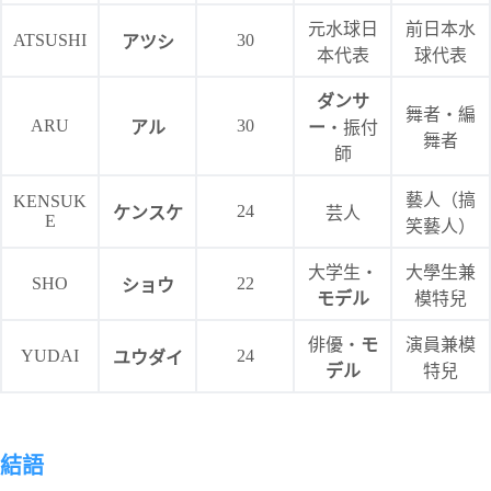
元水球日
前日本水
ATSUSHI
30
アツシ
本代表
球代表
ダンサ
舞者・編
ARU
30
アル
ー
・振付
舞者
師
藝人（搞
KENSUK
24
ケンスケ
芸人
E
笑藝人）
大学生・
大學生兼
SHO
22
ショウ
モデル
模特兒
俳優・
モ
演員兼模
YUDAI
24
ユウダイ
デル
特兒
結語