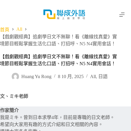
跳
至
主
要
All
首頁
內
【戲劇觀經典】追劇學日文不無聊！看《離線找真愛》實
容
境節目輕鬆掌握生活化口語、打招呼、N5 N4實用會話！
【戲劇觀經典】追劇學日文不無聊！看《離線找真愛》實
境節目輕鬆掌握生活化口語、打招呼、N5 N4實用會話！
Huang Yu Rong
8 10 月, 2025
All
,
日語
文、ミキ老師
作家簡介
我是ミキ。曾到日本求學4年，目前是專職的日文老師。
希望向大家用有趣的方式介紹和日文相關的內容。