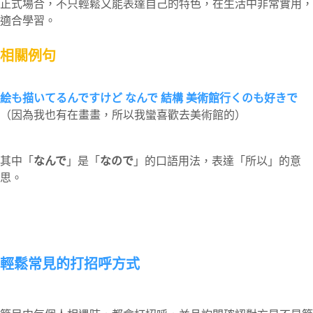
正式場合，不只輕鬆又能表達自己的特色，在生活中非常實用，
適合學習。
相關例句
絵も描いてるんですけど なんで 結構 美術館行くのも好きで
（因為我也有在畫畫，所以我蠻喜歡去美術館的）
其中「
なんで
」是「
なので
」的口語用法，表達「所以」的意
思。
輕鬆常見的打招呼方式