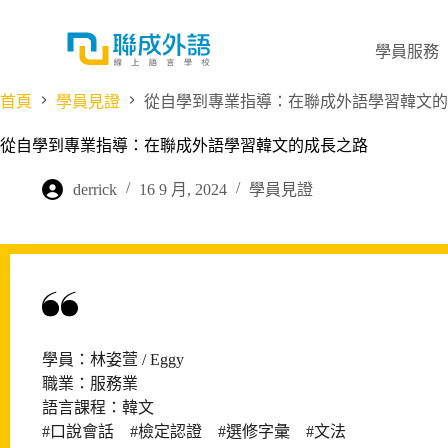
跳
至
學員服務
主
要
首頁
學員見證
從自學到專業指導：在聯成外語學習韓文的
內
容
從自學到專業指導：在聯成外語學習韓文的成長之路
derrick
16 9 月, 2024
學員見證
學員：林姿萱 / Eggy
職業：服務業
語言課程：韓文
#口說會話 #檢定認證 #選修字彙 #文法