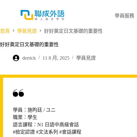
跳
至
學員服務
主
要
首頁
學員見證
好好奠定日文基礎的重要性
內
容
好好奠定日文基礎的重要性
derrick
11 8 月, 2025
學員見證
學員：施昀廷 / ユニ
職業：學生
語言課程：N1 日語中高級會話
#檢定認證 #文法系列 #會話課程