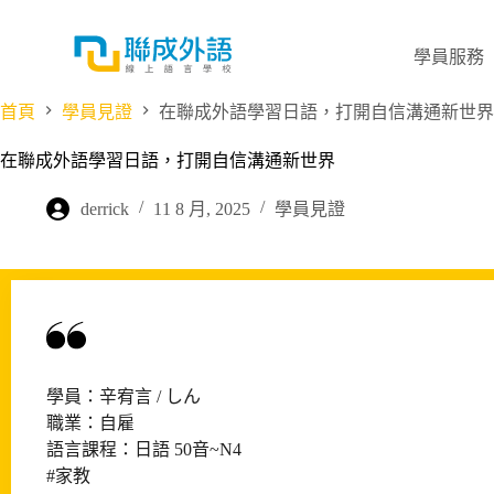
跳
至
學員服務
主
要
首頁
學員見證
在聯成外語學習日語，打開自信溝通新世界
內
容
在聯成外語學習日語，打開自信溝通新世界
derrick
11 8 月, 2025
學員見證
學員：辛宥言 / しん
職業：自雇
語言課程：日語 50音~N4
#家教