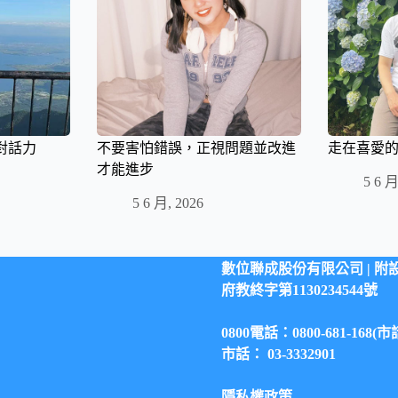
對話力
不要害怕錯誤，正視問題並改進
走在喜愛
才能進步
5 6 月
5 6 月, 2026
數位聯成股份有限公司 |
附
府教終字第1130234544號
0800電話：0800-681-168(
市話： 03-3332901
隱私權政策