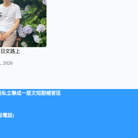
的日文路上
, 2026
設私立聯成一語文短期補習班
市話電話)