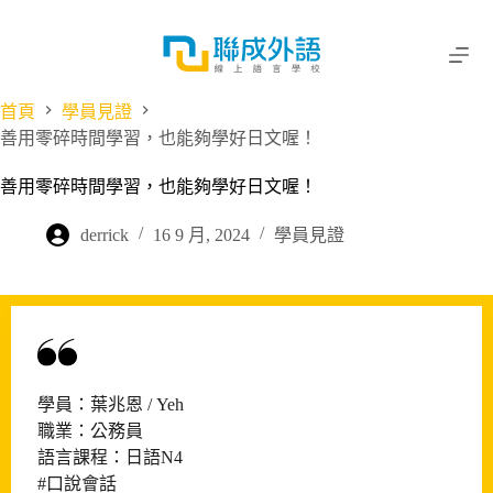
跳
至
主
要
首頁
學員見證
內
善用零碎時間學習，也能夠學好日文喔！
容
善用零碎時間學習，也能夠學好日文喔！
derrick
16 9 月, 2024
學員見證
學員：葉兆恩 / Yeh
職業：公務員
語言課程：日語N4
#口說會話