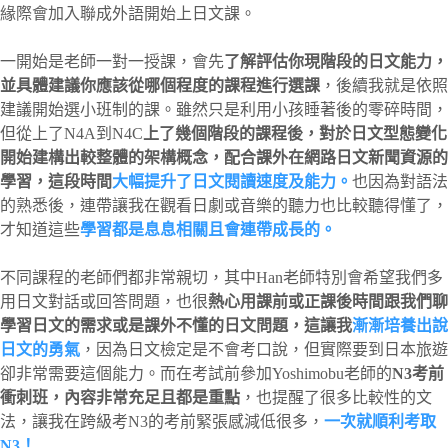
緣際會加入聯成外語開始上日文課。
一開始是老師一對一授課，會先
了解評估你現階段的日文能力，
並具體建議你應該從哪個程度的課程進行選課
，後續我就是依照
建議開始選小班制的課。雖然只是利用小孩睡著後的零碎時間，
但從上了N4A到N4C
上了幾個階段的課程後，對於日文型態變化
開始建構出較整體的架構概念，配合課外在網路日文新聞資源的
學習，這段時間
大幅提升了日文閱讀速度及能力。
也因為對語法
的熟悉後，連帶讓我在觀看日劇或音樂的聽力也比較聽得懂了，
才知道這些
學習都是息息相關且會連帶成長的。
不同課程的老師們都非常親切，其中Han老師特別會希望我們多
用日文對話或回答問題，也很
熱心用課前或正課後時間跟我們聊
學習日文的需求或是課外不懂的日文問題，這讓我
漸漸培養出說
日文的勇氣
，因為日文檢定是不會考口說，但實際要到日本旅遊
卻非常需要這個能力。而在考試前參加Yoshimobu老師的
N3考前
衝刺班，內容非常充足且都是重點
，也提醒了很多比較性的文
法，讓我在跨級考N3的考前緊張感減低很多，
一次就順利考取
N3！