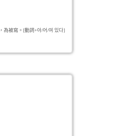
B：先把泡菜和豬肉切成
A：燒開水是爲了除去泡
B：是的！在鍋裏用淘米
，為被寫。[動詞+아/어/여 있다]
補充說明
[動詞+ㄴ적이 있다/없다]
使用情境
租屋
單字
1.먼지 灰塵
2.집주인 房東
3.반응하다 反映