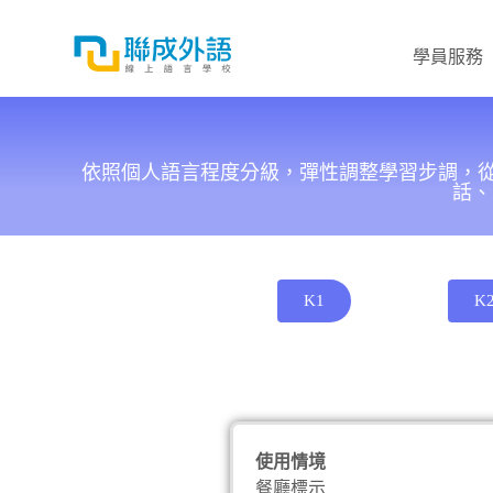
跳
至
學員服務
主
要
內
容
依照個人語言程度分級，彈性調整學習步調，從
話、
K1
K
使用情境
餐廳標示