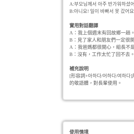
A:부모님께서 아주 반가워하셨어
B:아니요! 일이 바빠서 못 갔어요
實用對話翻譯
A：我上個週末有回故鄉一趟
B：見了家人和朋友們一定很
A：我爸媽都很開心，組長不
B：沒有，工作太忙了回不去
補充說明
[形容詞+아하다/어하다/여하다
的敬語體，對長輩使用。
使用情境