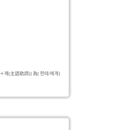
A:알았어.그런데 신문지하고
B:재활용 쓰레기는 화요일에
實用對話翻譯
A：今天可以只用抹布擦
B：那麼髒用吸塵器比較
A：好吧！那報紙和空瓶
B：回收垃圾禮拜二再丟
補充說明
主語助詞)] 為[ 한테/에게]
[돌리다]為[돌다]的使動詞
使用情境