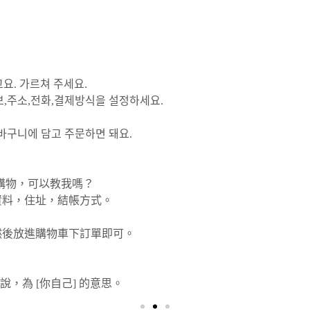
고요. 가르쳐 주세요.
보,주소,전화,결제방식을 설정하세요.
바구니에 담고 주문하면 돼요.
網路購物，可以教我嗎？
資料，住址，結帳方式。
然後放進購物車下訂單即可。
說，為 [你自己] 的意思。