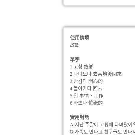
使用情境
故鄉
單字
1.고향 故鄉
2.다녀오다 去某地後回來
3.반갑다 開心的
4.돌아가다 回去
5.일 事情，工作
6.바쁘다 忙碌的
實用對話
A:지난 주말에 고향에 다녀왔어요
B:가족도 만나고 친구들도 만나