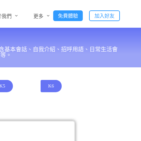
免費體驗
加入好友
於我們
更多
包含基本會話、自我介紹、招呼用語、日常生活會
⋯等。
K5
K6
使用情境
超商食品