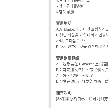
4.결제방식 結帳方式
5.장바구니 購物車
6.담다 放進
實用對話
A:G-Market에 인터넷 쇼핑하려
B:일단 회원을 가입해서 개인정
A:네, 그다음은요?
B:자기 원하는 것을 검색하고 장
實用對話翻譯
A：我想要在 G-market 上
B：首先加入會員，設定個人
A：好，那接下去呢？
B：搜尋你自己想要的東西，
補充說明
服務的人或者長輩時使用此講
[자기]本意為自己，也可對對方