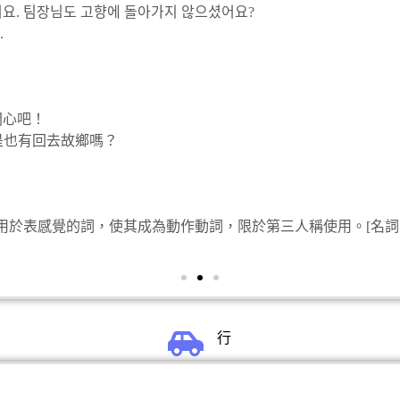
요. 팀장님도 고향에 돌아가지 않으셨어요?
.
。
開心吧！
是也有回去故鄉嗎？
。
]用於表感覺的詞，使其成為動作動詞，限於第三人稱使用。[名詞＋께(
行