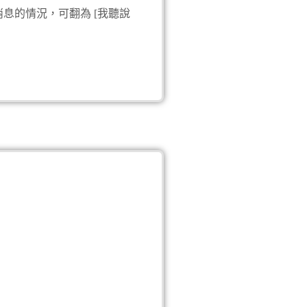
消息的情況，可翻為 [我聽說
A：只要交申請書就行了
B：不行喔！還需要在學
補充說明
[비자] 與 [피자]雖發
使用情境
初進職場
單字
1.처음 第一次
2.금방 馬上
4.방법 方法
3.이해 理解
4.언제 什麼時候