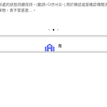
示事情所處的狀態持續保持。[動詞+다면서요~] 用於陳述或是確認傳聞
加人事物，表不管甚麼…。
育