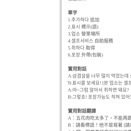
單字
1.추가하다 追加
2.표시 標示(語)
3.업소 營業場所
4.셀프서비스 自助服務
5.취하다 取得
6.포장 外帶(包裝)
實用對話
A:삼겹살을 너무 많이 먹었는데 
B:표시를 보세요! [본 업소는 
A:아~그럼 알아서 취하면 돼요?
B:그렇죠! 포장가능도 적혀 있어
實用對話翻譯
A：五花肉吃太多了，不能再
B：請看標語！他不是寫著 [請