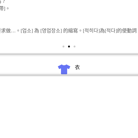
嗎？
帶]。
為要求做…。[업소] 為 [영업장소] 的縮寫。[적히다]為[적다]的使動詞
衣