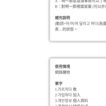
A：啊～那麼直接拿就可以了
B：對啊～那裡還寫著 [可以外
補充說明
＋과/와 달리] 表與…不
[動詞+아/어/여 달라고 하다]
表…的狀態。
使用情境
網路購物
單字
1.가르치다 教
2.가입하다 加入
3.개인정보 個人資料