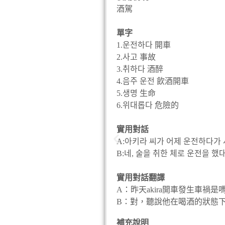
酒駕
單字
1.운전하다 開車
2.사고 事故
3.취하다 酒醉
4.음주 운전 飲酒開車
5.생명 生命
6.위대롭다 危險的
實用對話
A:아키라 씨가 어제 운전하다가
B:네, 술을 취한 체로 운전을 
實用對話翻譯
A：昨天akira開車發生車禍是
B：對，聽說他在喝酒的狀態
補充說明