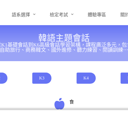
語系選擇
檢定考試
體驗專區
關
韓語主題會話
K1基礎會話到K6高級會話學習架構，課程廣泛多元，
自助旅行、商務韓文、國外進修、聽力練習、閱讀訓練
2
K3
K4
食