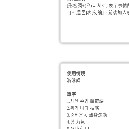
[形容詞+(으)ㄴ 체로] 表
~]。[물론]表[勿論]，前後
況。[動/形容詞+더라고요]
使用情境
游泳課
單字
1.체육 수업 體育課
2.쥐가 나다 抽筋
3.준비운동 熱身運動
4.힘 力氣
5.쓰다 使用