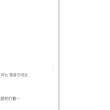
延長簽證
單字
1.비자 簽證(visa)
2.연장하다 延長
3.번호표 號碼牌
4.뽑다 抽
4.신청서 申請書
5.내다 提交
實用對話
A:비자를 연장하러 왔습니다
게 하는 행동인데요.
B:먼저 번호표를 뽑고 신청
A:신청서만 내면 돼요?
B:안됩니다. 재학증면서도
實用對話翻譯
危險的行動。
A：我來延長我的簽證。
B：請您先抽號碼牌和寫